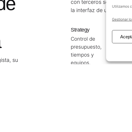
de
con terceros servicios co
Utilizamos c
la interfaz de usuario en 
e
Gestionar lo
Strategy
Design
a
Acept
Control de
Funciona
presupuesto,
UX/UI
tiempos y
ista, su
equipos.
e
 mecheros…) a
za de dos
uerza de venta
e-commerce
n al portal y