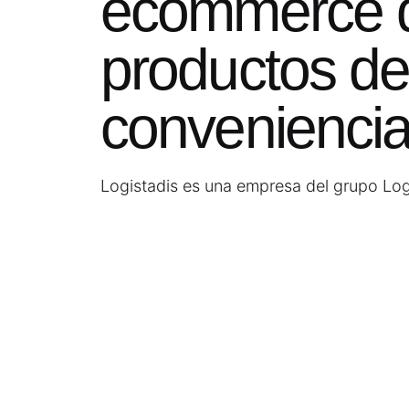
ecommerce 
productos d
convenienci
Logistadis es una empresa del grupo Log
objetivo principal es vender productos d
conveniencia (bebidas, papel de fumar,
los estancos en toda España.
La forma de realizar su negocio se reali
formas físicas, es decir a través de su f
para llegar a todos los clientes.
Y la segunda es online a través de un 
donde los estancos y gasolineras accede