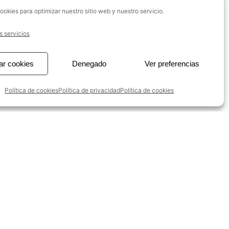
mo SAP. Y por último definir y optimizar
ookies para optimizar nuestro sitio web y nuestro servicio.
base a la usabilidad.
s servicios
Client
ar cookies
Denegado
Ver preferencias
l y
Logistadis
Siguiente
Multimap
Política de cookies
Política de privacidad
Política de cookies