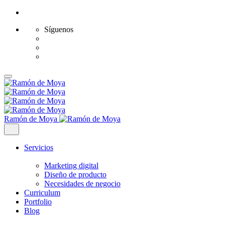
Síguenos
Saltar
al
contenido
Ramón de Moya
Servicios
Marketing digital
Diseño de producto
Necesidades de negocio
Curriculum
Portfolio
Blog