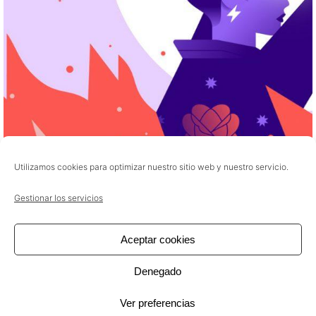
Siguiente
Experiencia de usuario, 7 reglas de diseño para tu
aplicación móvil
Utilizamos cookies para optimizar nuestro sitio web y nuestro servicio.
30/01/2023
5 min lectura
Gestionar los servicios
7 factores para crear un eCommerce para el
sector de salud
Aceptar cookies
Negocio online
Denegado
Leer Más
Ver preferencias