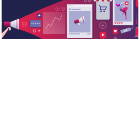
13/08/2019
11 min lectura
Utiliza CRO para mejorar la tasa de conversión
(CTA)