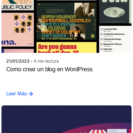
Siguiente
6 consejos para diseñar una aplicación móvil
21/01/2023
4 min lectura
Como crear un blog en WordPress
Marketing online
Leer Más